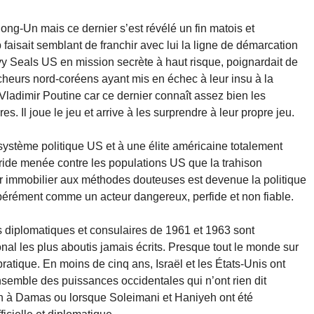
ong-Un mais ce dernier s’est révélé un fin matois et
isait semblant de franchir avec lui la ligne de démarcation
 Seals US en mission secrète à haut risque, poignardait de
heurs nord-coréens ayant mis en échec à leur insu à la
ladimir Poutine car ce dernier connaît assez bien les
s. Il joue le jeu et arrive à les surprendre à leur propre jeu.
u système politique US et à une élite américaine totalement
ride menée contre les populations US que la trahison
r immobilier aux méthodes douteuses est devenue la politique
ibérément comme un acteur dangereux, perfide et non fiable.
s diplomatiques et consulaires de 1961 et 1963 sont
onal les plus aboutis jamais écrits. Presque tout le monde sur
 pratique. En moins de cinq ans, Israël et les États-Unis ont
nsemble des puissances occidentales qui n’ont rien dit
n à Damas ou lorsque Soleimani et Haniyeh ont été