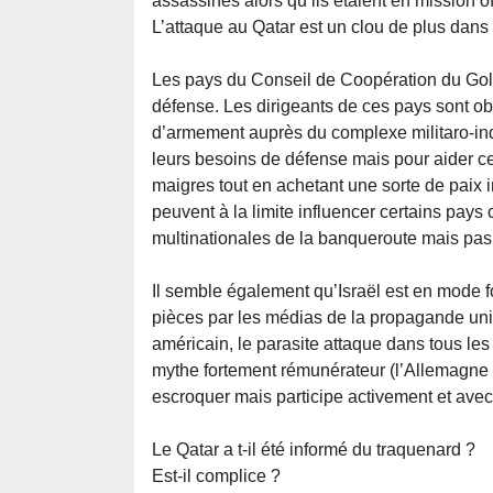
assassinés alors qu’ils étaient en mission of
L’attaque au Qatar est un clou de plus dans 
Les pays du Conseil de Coopération du Gol
défense. Les dirigeants de ces pays sont obl
d’armement auprès du complexe militaro-ind
leurs besoins de défense mais pour aider ce
maigres tout en achetant une sorte de paix im
peuvent à la limite influencer certains pa
multinationales de la banqueroute mais pas 
Il semble également qu’Israël est en mode f
pièces par les médias de la propagande uni
américain, le parasite attaque dans tous l
mythe fortement rémunérateur (l’Allemagne 
escroquer mais participe activement et ave
Le Qatar a t-il été informé du traquenard ?
Est-il complice ?