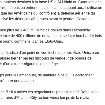
les iraniens destinés à la base US d’Al-Udaid au Qatar lors des
Unis, n’a pas pu entrer en action car l’attaquant aurait utilisé un
 que les Américains qui contrôlent la défense aérienne du
tivé les défenses aériennes avant et pendant l’attaque.
n peu plus de 1 400 milliards de dollars dans l’économie
e luxe de 400 millions de dollars pour se faire bombarder trois
nal promu comme tel par les États-Unis.
orte préjudice d’un point de vue technique aux États-Unis, a eu
 laisser berner par les discours de vendeur de poudre de
ours d’un attrape-nigaud et d’un piège.
emps pour les amadouer, de manière à ce qu’ils accrochent
préparer une attaque.
ie B : il a attirés les négociateurs palestiniens à Doha sous
 parrains d’Atlantic City au bon vieux temps de la mafia