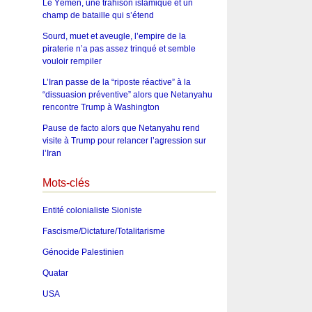
Le Yémen, une trahison islamique et un
champ de bataille qui s’étend
Sourd, muet et aveugle, l’empire de la
piraterie n’a pas assez trinqué et semble
vouloir rempiler
L’Iran passe de la “riposte réactive” à la
“dissuasion préventive” alors que Netanyahu
rencontre Trump à Washington
Pause de facto alors que Netanyahu rend
visite à Trump pour relancer l’agression sur
l’Iran
Mots-clés
Entité colonialiste Sioniste
Fascisme/Dictature/Totalitarisme
Génocide Palestinien
Quatar
USA