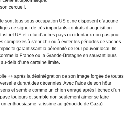
ficielle et diplomatique.
son cercueil.
fe sont tous sous occupation US et ne disposent d’aucune
igés de signer de très importants contrats d’acquisition
ustriel US et celui d’autres pays occidentaux non pas pour
s complexes à s’enrichir ou à éviter les périodes de vaches
plicite garantissant la pérennité de leur pouvoir local. Ils
ys comme la France ou la Grande-Bretagne en sauvant leurs
au-delà d’une certaine limite.
olie ++ après la désintégration de son image forgée de toutes
verselle durant des décennies. Avec l’aide de son hôte
es sens et semble comme un chien enragé après l’échec d’un
paye toujours et semble non seulement aimer se faire
c un enthousiasme rarissime au génocide de Gaza).