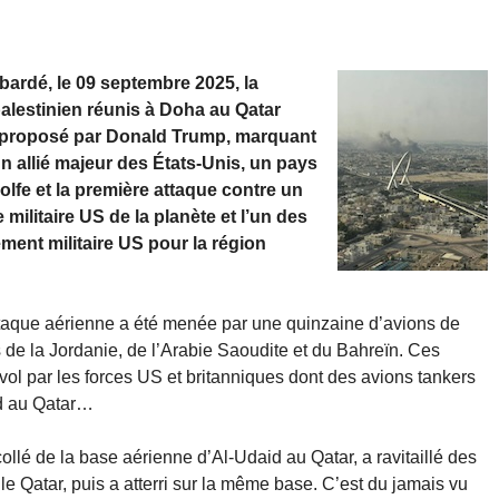
ardé, le 09 septembre 2025, la
lestinien réunis à Doha au Qatar
u proposé par Donald Trump, marquant
un allié majeur des États-Unis, un pays
fe et la première attaque contre un
 militaire US de la planète et l’un des
nt militaire US pour la région
ttaque aérienne a été menée par une quinzaine d’avions de
 de la Jordanie, de l’Arabie Saoudite et du Bahreïn. Ces
 vol par les forces US et britanniques dont des avions tankers
id au Qatar…
ollé de la base aérienne d’Al-Udaid au Qatar, a ravitaillé des
le Qatar, puis a atterri sur la même base. C’est du jamais vu