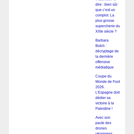
dire : bien sûr
que c’est un
complot. La
plus grosse
supercherie du
XXIe siècle ?
Barbara
Butch :
décryptage de
la dernière
offensive
médiatique
Coupe du
Monde de Foot
2026.
L’Espagne doit
dédier sa
victoire à la
Palestine !
Avec son
pacte des
drones
ukrainiens,