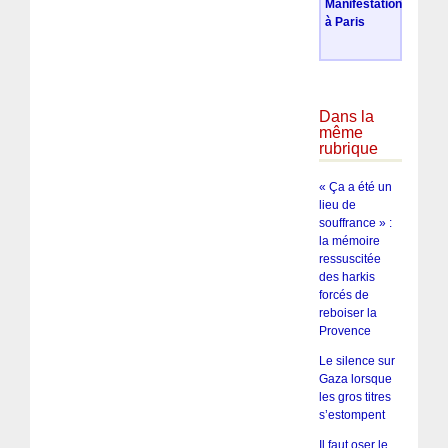
Manifestation
à Paris
Dans la
même
rubrique
« Ça a été un
lieu de
souffrance » :
la mémoire
ressuscitée
des harkis
forcés de
reboiser la
Provence
Le silence sur
Gaza lorsque
les gros titres
s’estompent
Il faut oser le