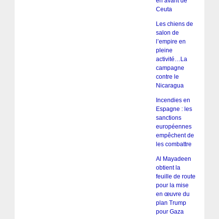
en avant de
Ceuta
Les chiens de
salon de
l’empire en
pleine
activité…La
campagne
contre le
Nicaragua
Incendies en
Espagne : les
sanctions
européennes
empêchent de
les combattre
Al Mayadeen
obtient la
feuille de route
pour la mise
en œuvre du
plan Trump
pour Gaza