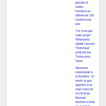
gravats et
restes
humains au
rythme de 100
camions par
jour
“Ce n’est pas
notre projet” :
Netanyahu
rejette l’accord
“historique”
proposé par
Trump pour
Gaza
Massacre
impérialiste à
la frontière : 57
morts, le gaz
algérien et la
main noire de
la CIA et du
Mossad
derrière la fuite