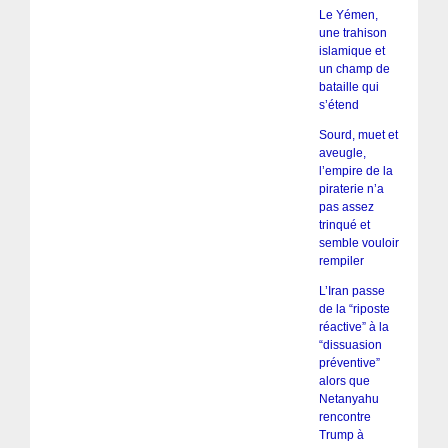
Le Yémen,
une trahison
islamique et
un champ de
bataille qui
s’étend
Sourd, muet et
aveugle,
l’empire de la
piraterie n’a
pas assez
trinqué et
semble vouloir
rempiler
L’Iran passe
de la “riposte
réactive” à la
“dissuasion
préventive”
alors que
Netanyahu
rencontre
Trump à