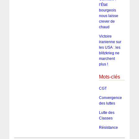
l’État
bourgeois
nous laisse
crever de
chaud
Victoire
iranienne sur
les USA : les
blitzkrieg ne
marchent
plus !
Mots-clés
CGT
Convergence
des luttes
Lutte des
Classes
Résistance