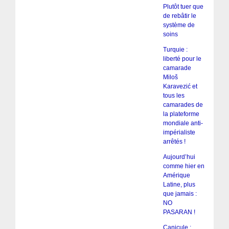
Plutôt tuer que
de rebâtir le
système de
soins
Turquie :
liberté pour le
camarade
Miloš
Karavezić et
tous les
camarades de
la plateforme
mondiale anti-
impérialiste
arrêtés !
Aujourd’hui
comme hier en
Amérique
Latine, plus
que jamais :
NO
PASARAN !
Canicule :