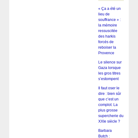
« Ça a été un
lieu de
souffrance » :
la mémoire
ressuscitée
des harkis
forcés de
reboiser la
Provence
Le silence sur
Gaza lorsque
les gros titres
s’estompent
Il faut oser le
dire : bien sûr
que c’est un
complot. La
plus grosse
supercherie du
XXIe siècle ?
Barbara
Butch :