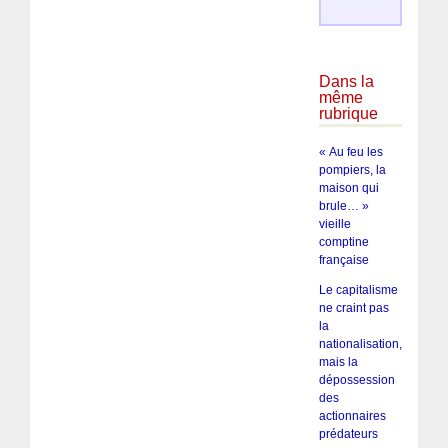
Dans la
même
rubrique
« Au feu les
pompiers, la
maison qui
brule… »
vieille
comptine
française
Le capitalisme
ne craint pas
la
nationalisation,
mais la
dépossession
des
actionnaires
prédateurs