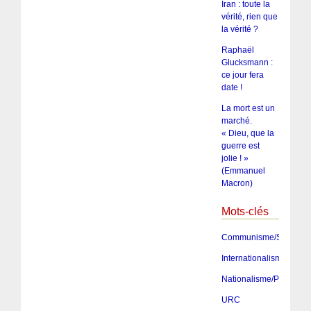
Iran : toute la
vérité, rien que
la vérité ?
Raphaël
Glucksmann :
ce jour fera
date !
La mort est un
marché.
« Dieu, que la
guerre est
jolie ! »
(Emmanuel
Macron)
Mots-clés
Communisme/Socialis
Internationalisme
Nationalisme/Patriotis
URC