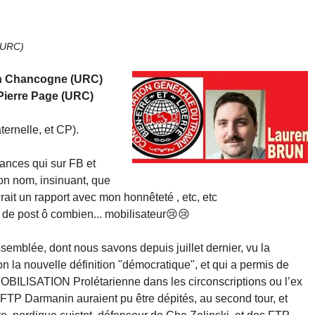
(URC)
in Chancogne (URC)
-Pierre Page (URC)
ternelle, et CP).
nces qui sur FB et
on nom, insinuant, que
it un rapport avec mon honnêteté , etc, etc
e de post ô combien... mobilisateur😢😢
semblée, dont nous savons depuis juillet dernier, vu la
on la nouvelle définition "démocratique", et qui a permis de
a MOBILISATION Prolétarienne dans les circonscriptions ou l’ex
e FTP Darmanin auraient pu être dépités, au second tour, et