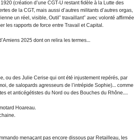
s 1920 (création d’une CGT-U restant fidèle à la Lutte des
rtes de la CGT, mais aussi d’autres militants d’autres orgas,
nne un réel, visible, Outil" travaillant" avec volonté affirmée
er les rapports de force entre Travail et Capital.
’Amiens 2025 dont on relira les termes...
e, ou des Julie Cerise qui ont été injustement repérés, par
moi, de salopards agresseurs de l’intrépide Sophie)... comme
es et anticégétistes du Nord ou des Bouches du Rhône....
 motard Hoareau.
chaine.
 commando menaçant pas encore dissous par Retailleau, les