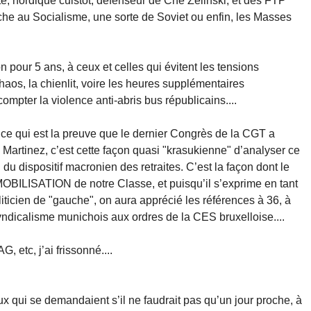
te, nordique cuistot, défenseur de Che Zelinski, et des FTP
che au Socialisme, une sorte de Soviet ou enfin, les Masses
n pour 5 ans, à ceux et celles qui évitent les tensions
chaos, la chienlit, voire les heures supplémentaires
mpter la violence anti-abris bus républicains....
e qui est la preuve que le dernier Congrès de la CGT a
e Martinez, c’est cette façon quasi "krasukienne" d’analyser ce
du dispositif macronien des retraites. C’est la façon dont le
MOBILISATION de notre Classe, et puisqu’il s’exprime en tant
ticien de "gauche", on aura apprécié les références à 36, à
ndicalisme munichois aux ordres de la CES bruxelloise....
, etc, j’ai frissonné....
x qui se demandaient s’il ne faudrait pas qu’un jour proche, à