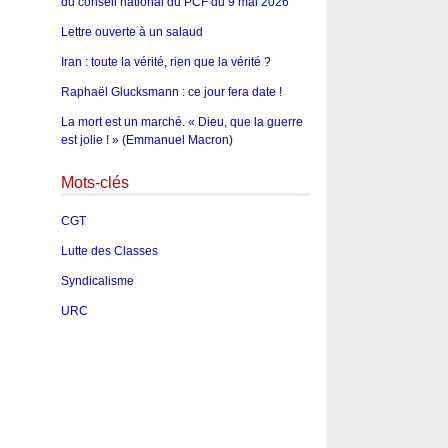
du conseil national du PCF du 9 mai 2026
Lettre ouverte à un salaud
Iran : toute la vérité, rien que la vérité ?
Raphaël Glucksmann : ce jour fera date !
La mort est un marché. « Dieu, que la guerre
est jolie ! » (Emmanuel Macron)
Mots-clés
CGT
Lutte des Classes
Syndicalisme
URC