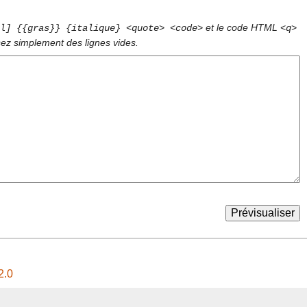
et le code HTML
l] {{gras}} {italique} <quote> <code>
<q>
sez simplement des lignes vides.
2.0