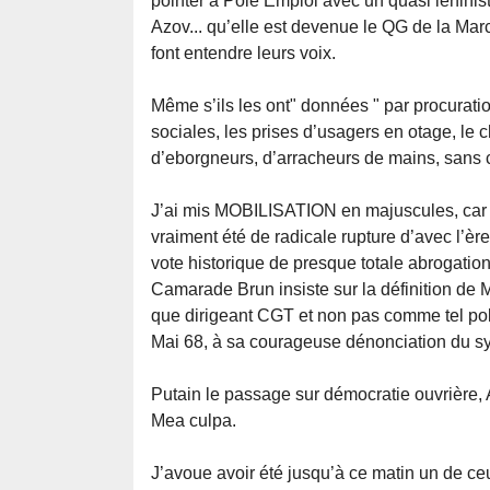
pointer à Pôle Emploi avec un quasi léninis
Azov... qu’elle est devenue le QG de la Mar
font entendre leurs voix.
Même s’ils les ont" données " par procuratio
sociales, les prises d’usagers en otage, le 
d’eborgneurs, d’arracheurs de mains, sans co
J’ai mis MOBILISATION en majuscules, car c
vraiment été de radicale rupture d’avec l’èr
vote historique de presque totale abrogation 
Camarade Brun insiste sur la définition de 
que dirigeant CGT et non pas comme tel poli
Mai 68, à sa courageuse dénonciation du sy
Putain le passage sur démocratie ouvrière, AG
Mea culpa.
J’avoue avoir été jusqu’à ce matin un de ceu