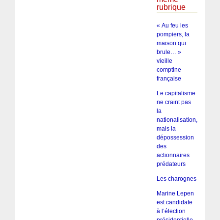
rubrique
« Au feu les
pompiers, la
maison qui
brule… »
vieille
comptine
française
Le capitalisme
ne craint pas
la
nationalisation,
mais la
dépossession
des
actionnaires
prédateurs
Les charognes
Marine Lepen
est candidate
à l’élection