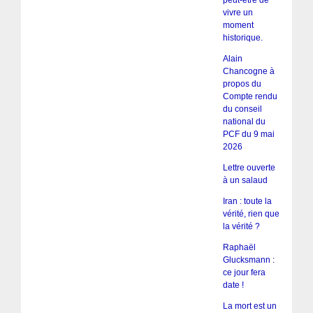
peut-être de
vivre un
moment
historique.
Alain
Chancogne à
propos du
Compte rendu
du conseil
national du
PCF du 9 mai
2026
Lettre ouverte
à un salaud
Iran : toute la
vérité, rien que
la vérité ?
Raphaël
Glucksmann :
ce jour fera
date !
La mort est un