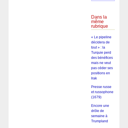
Dans la
même
rubrique
« Le pipeline
décidera de
tout » : la
Turquie perd
des bénéfices
mais ne veut
pas céder ses
positions en
Irak
Presse russe
et russophone
(1679)
Encore une
drôle de
semaine à
Trumpland