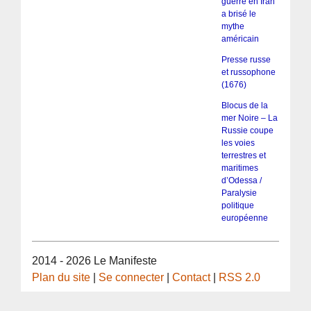
guerre en Iran
a brisé le
mythe
américain
Presse russe
et russophone
(1676)
Blocus de la
mer Noire – La
Russie coupe
les voies
terrestres et
maritimes
d’Odessa /
Paralysie
politique
européenne
2014 - 2026 Le Manifeste
Plan du site
|
Se connecter
|
Contact
|
RSS 2.0