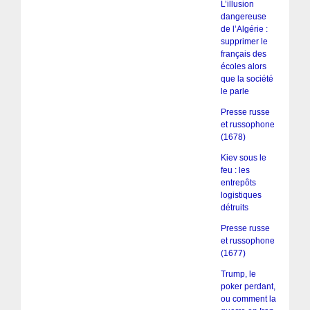
L’illusion
dangereuse
de l’Algérie :
supprimer le
français des
écoles alors
que la société
le parle
Presse russe
et russophone
(1678)
Kiev sous le
feu : les
entrepôts
logistiques
détruits
Presse russe
et russophone
(1677)
Trump, le
poker perdant,
ou comment la