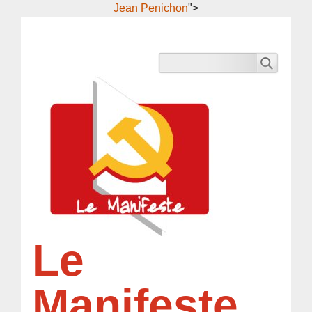
Jean Penichon
">
Le
Manifeste