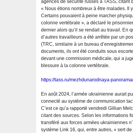
agences de sécurité russes à TASS, citant d
« Nous étions nombreux à être malades. Il y
Certains pouvaient à peine marcher physi
colonne vertébrale », a déclaré le prisonnie
dernier alors qu’il se rendait au travail. En q
d’autres travailleurs a été arrêtée par un p
(TRC, similaire à un bureau d’enregistrement 
documents, ils ont été conduits sous escort
devant une commission médicale, qui a jugé
blessure à la colonne vertébrale.
https://tass.ru/mezhdunarodnaya-panoram
En août 2024, l’armée ukrainienne aurait pu
connecté au système de communication tacti
C’est ce qu’a rapporté vendredi Gillian Mel
citant des sources. Selon les informations f
transféré aux forces armées ukrainiennes n’
système Link 16, qui, entre autres, « sert