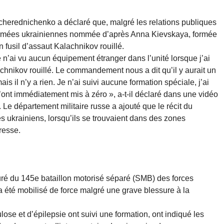
Tcherednichenko a déclaré que, malgré les relations publiques
armées ukrainiennes nommée d’après Anna Kievskaya, formée
n fusil d’assaut Kalachnikov rouillé.
 n’ai vu aucun équipement étranger dans l’unité lorsque j’ai
achnikov rouillé. Le commandement nous a dit qu’il y aurait un
ais il n’y a rien. Je n’ai suivi aucune formation spéciale, j’ai
m’ont immédiatement mis à zéro », a-t-il déclaré dans une vidéo
 Le département militaire russe a ajouté que le récit du
es ukrainiens, lorsqu’ils se trouvaient dans des zones
vresse.
uré du 145e bataillon motorisé séparé (SMB) des forces
 été mobilisé de force malgré une grave blessure à la
lose et d’épilepsie ont suivi une formation, ont indiqué les