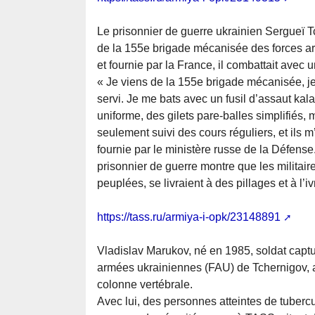
Le prisonnier de guerre ukrainien Sergueï 
de la 155e brigade mécanisée des forces 
et fournie par la France, il combattait avec u
« Je viens de la 155e brigade mécanisée, je
servi. Je me bats avec un fusil d’assaut kal
uniforme, des gilets pare-balles simplifiés, m
seulement suivi des cours réguliers, et ils 
fournie par le ministère russe de la Défense.
prisonnier de guerre montre que les militair
peuplées, se livraient à des pillages et à l’i
https://tass.ru/armiya-i-opk/23148891
Vladislav Marukov, né en 1985, soldat capt
armées ukrainiennes (FAU) de Tchernigov, a
colonne vertébrale.
Avec lui, des personnes atteintes de tubercu