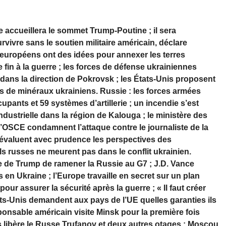
te accueillera le sommet Trump-Poutine ; il sera
rvivre sans le soutien militaire américain, déclare
 européens ont des idées pour annexer les terres
 fin à la guerre ; les forces de défense ukrainiennes
dans la direction de Pokrovsk ; les États-Unis proposent
 de minéraux ukrainiens. Russie : les forces armées
upants et 59 systèmes d’artillerie ; un incendie s’est
 industrielle dans la région de Kalouga ; le ministère des
l’OSCE condamnent l’attaque contre le journaliste de la
 évaluent avec prudence les perspectives des
ls russes ne meurent pas dans le conflit ukrainien.
ée de Trump de ramener la Russie au G7 ; J.D. Vance
en Ukraine ; l’Europe travaille en secret sur un plan
ur assurer la sécurité après la guerre ; « Il faut créer
ts-Unis demandent aux pays de l’UE quelles garanties ils
ponsable américain visite Minsk pour la première fois
s libère le Russe Trufanov et deux autres otages ; Moscou