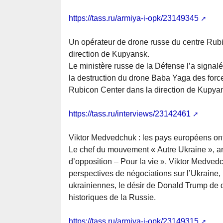
https://tass.ru/armiya-i-opk/23149345
Un opérateur de drone russe du centre Rubi
direction de Kupyansk.
Le ministère russe de la Défense l’a signal
la destruction du drone Baba Yaga des for
Rubicon Center dans la direction de Kupyans
https://tass.ru/interviews/23142461
Viktor Medvedchuk : les pays européens ont
Le chef du mouvement « Autre Ukraine », anc
d’opposition – Pour la vie », Viktor Medve
perspectives de négociations sur l’Ukraine,
ukrainiennes, le désir de Donald Trump de d
historiques de la Russie.
https://tass.ru/armiya-i-opk/23149315