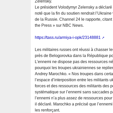
Zelensky.
Le président Volodymyr Zelensky a déclaré qu
noté que la fin du soutien rendrait l’Ukrain
de la Russie. Channel 24 le rapporte, citan
the Press » sur NBC News.
https://tass.ru/armiya-i-opk/23148881
Les militaires russes ont réussi à chasser l
près de Belogorovka dans la République po
L’ennemi ne dispose pas des ressources néce
pourquoi les troupes ukrainiennes se replient
Andrey Marochko. « Nos troupes dans certa
l’espace d’interposition entre les militants u
forces et des ressources des militants des po
systématique sur l’ennemi sans saccades parti
l’ennemi n’a plus assez de ressources pour 
il déclaré. Marochko a précisé que l’ennemi
les renforçant.