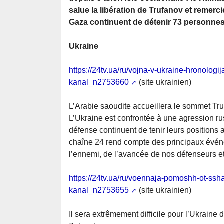
salue la libération de Trufanov et remerc
Gaza continuent de détenir 73 personnes
Ukraine
https://24tv.ua/ru/vojna-v-ukraine-hronologi
kanal_n2753660
(site ukrainien)
L’Arabie saoudite accueillera le sommet Tr
L’Ukraine est confrontée à une agression ru
défense continuent de tenir leurs positions a
chaîne 24 rend compte des principaux événem
l’ennemi, de l’avancée de nos défenseurs et 
https://24tv.ua/ru/voennaja-pomoshh-ot-ssha-
kanal_n2753655
(site ukrainien)
Il sera extrêmement difficile pour l’Ukraine 