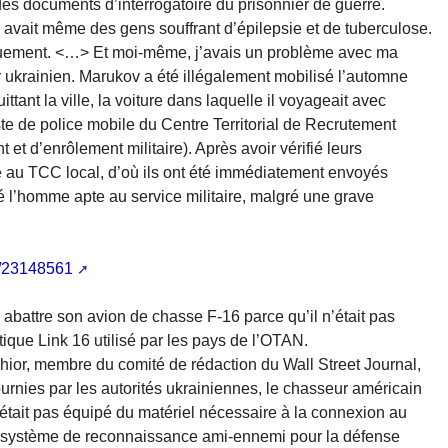
es documents d’interrogatoire du prisonnier de guerre.
 avait même des gens souffrant d’épilepsie et de tuberculose.
quement. <…> Et moi-même, j’avais un problème avec ma
r ukrainien. Marukov a été illégalement mobilisé l’automne
uittant la ville, la voiture dans laquelle il voyageait avec
oste de police mobile du Centre Territorial de Recrutement
et d’enrôlement militaire). Après avoir vérifié leurs
e au TCC local, d’où ils ont été immédiatement envoyés
 l’homme apte au service militaire, malgré une grave
a/23148561
 abattre son avion de chasse F-16 parce qu’il n’était pas
que Link 16 utilisé par les pays de l’OTAN.
chior, membre du comité de rédaction du Wall Street Journal,
ournies par les autorités ukrainiennes, le chasseur américain
était pas équipé du matériel nécessaire à la connexion au
 de système de reconnaissance ami-ennemi pour la défense