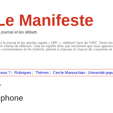
Le Manifeste
 journal et les débats
l le journal et les articles signés « URC », reflètent l’avis de l’URC. Sinon les
re champ de réflexion. Cela ne signifie donc pas forcément que nous approuvio
 commentaires en fin d’article, permet à chacune et chacun de s’exprimer et 
nous ?
|
Rubriques
|
Thèmes
|
Cercle Manouchian : Université popu
e
ophone