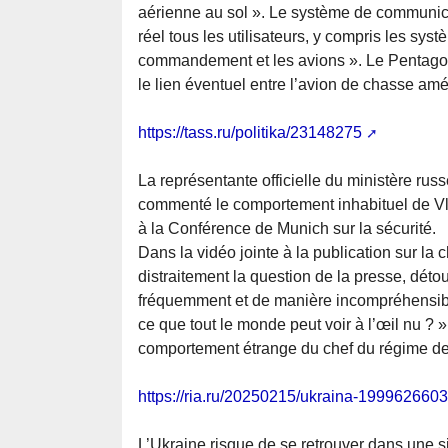
aérienne au sol ». Le système de communicat
réel tous les utilisateurs, y compris les sy
commandement et les avions ». Le Pentagone
le lien éventuel entre l’avion de chasse amé
https://tass.ru/politika/23148275
La représentante officielle du ministère ru
commenté le comportement inhabituel de Vla
à la Conférence de Munich sur la sécurité.
Dans la vidéo jointe à la publication sur l
distraitement la question de la presse, dét
fréquemment et de manière incompréhensible
ce que tout le monde peut voir à l’œil nu ? »
comportement étrange du chef du régime de
https://ria.ru/20250215/ukraina-1999626603
L’Ukraine risque de se retrouver dans une si