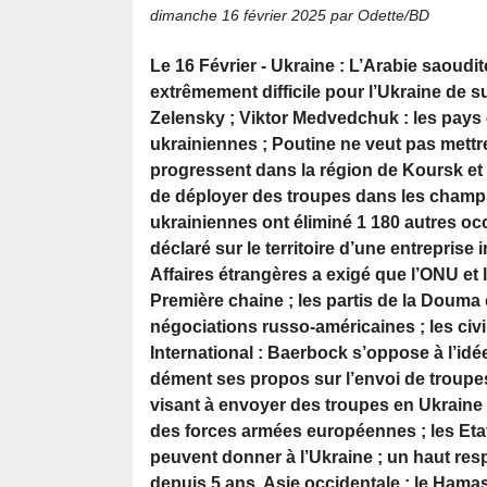
dimanche 16 février 2025
par Odette/BD
Le 16 Février - Ukraine : L’Arabie saoudi
extrêmement difficile pour l’Ukraine de su
Zelensky ; Viktor Medvedchuk : les pays
ukrainiennes ; Poutine ne veut pas mettre
progressent dans la région de Koursk et 
de déployer des troupes dans les champs
ukrainiennes ont éliminé 1 180 autres occ
déclaré sur le territoire d’une entreprise
Affaires étrangères a exigé que l’ONU et 
Première chaine ; les partis de la Douma
négociations russo-américaines ; les civi
International : Baerbock s’oppose à l’id
dément ses propos sur l’envoi de troupes 
visant à envoyer des troupes en Ukraine po
des forces armées européennes ; les Eta
peuvent donner à l’Ukraine ; un haut res
depuis 5 ans. Asie occidentale : le Hama