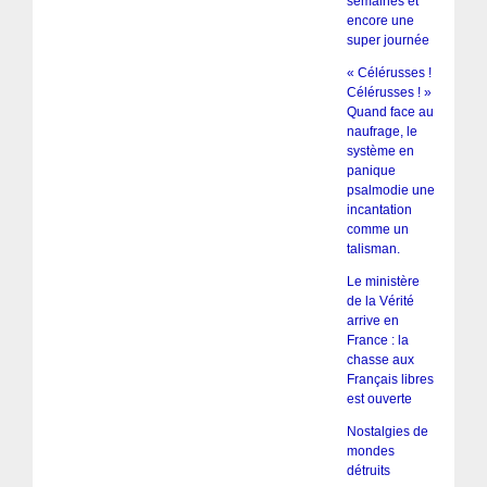
semaines et
encore une
super journée
« Célérusses !
Célérusses ! »
Quand face au
naufrage, le
système en
panique
psalmodie une
incantation
comme un
talisman.
Le ministère
de la Vérité
arrive en
France : la
chasse aux
Français libres
est ouverte
Nostalgies de
mondes
détruits