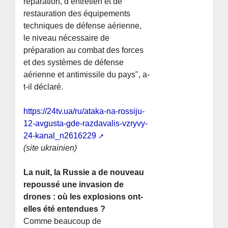
réparation, d’entretien et de
restauration des équipements
techniques de défense aérienne,
le niveau nécessaire de
préparation au combat des forces
et des systèmes de défense
aérienne et antimissile du pays", a-
t-il déclaré.
https://24tv.ua/ru/ataka-na-rossiju-
12-avgusta-gde-razdavalis-vzryvy-
24-kanal_n2616229
(site ukrainien)
La nuit, la Russie a de nouveau
repoussé une invasion de
drones : où les explosions ont-
elles été entendues ?
Comme beaucoup de