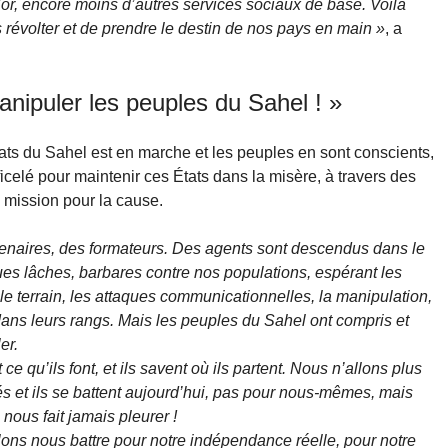
 l’or, encore moins d’autres services sociaux de base. Voilà
révolter et de prendre le destin de nos pays en main »
, a
nipuler les peuples du Sahel ! »
tats du Sahel est en marche et les peuples en sont conscients,
 ficelé pour maintenir ces États dans la misère, à travers des
 mission pour la cause.
ercenaires, des formateurs. Des agents sont descendus dans le
es lâches, barbares contre nos populations, espérant les
 le terrain, les attaques communicationnelles, la manipulation,
 dans leurs rangs. Mais les peuples du Sahel ont compris et
er.
 ce qu’ils font, et ils savent où ils partent. Nous n’allons plus
és et ils se battent aujourd’hui, pas pour nous-mêmes, mais
nous fait jamais pleurer !
lons nous battre pour notre indépendance réelle, pour notre