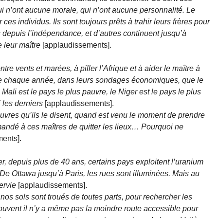
qui n’ont aucune morale, qui n’ont aucune personnalité. Le
 ces individus. Ils sont toujours prêts à trahir leurs frères pour
his depuis l’indépendance, et d’autres continuent jusqu’à
e leur maître
[applaudissements].
tre vents et marées, à piller l’Afrique et à aider le maître à
e dire chaque année, dans leurs sondages économiques, que le
 Mali est le pays le plus pauvre, le Niger est le pays le plus
les derniers
[applaudissements].
uvres qu’ils le disent, quand est venu le moment de prendre
andé à ces maîtres de quitter les lieux… Pourquoi ne
ents].
, depuis plus de 40 ans, certains pays exploitent l’uranium
 De Ottawa jusqu’à Paris, les rues sont illuminées. Mais au
servie
[applaudissements].
nos sols sont troués de toutes parts, pour rechercher les
souvent il n’y a même pas la moindre route accessible pour