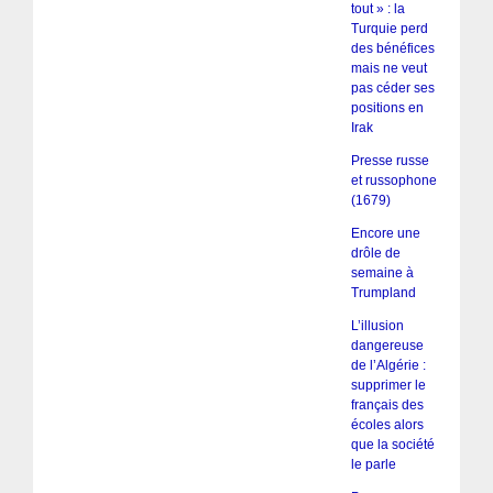
tout » : la
Turquie perd
des bénéfices
mais ne veut
pas céder ses
positions en
Irak
Presse russe
et russophone
(1679)
Encore une
drôle de
semaine à
Trumpland
L’illusion
dangereuse
de l’Algérie :
supprimer le
français des
écoles alors
que la société
le parle