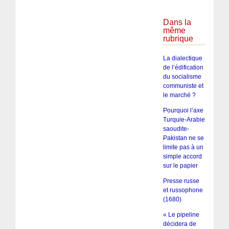
Dans la
même
rubrique
La dialectique
de l’édification
du socialisme
communiste et
le marché ?
Pourquoi l’axe
Turquie-Arabie
saoudite-
Pakistan ne se
limite pas à un
simple accord
sur le papier
Presse russe
et russophone
(1680)
« Le pipeline
décidera de