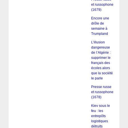
et russophone
(1679)
Encore une
drôle de
semaine à
Trumpland
L’illusion
dangereuse
de l’Algérie :
supprimer le
français des
écoles alors
que la société
le parle
Presse russe
et russophone
(1678)
Kiev sous le
feu : les
entrepôts
logistiques
détruits