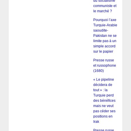
du socialisme
communiste et
le marché ?
Pourquoi l’axe
Turquie-Arabie
saoudite-
Pakistan ne se
limite pas à un
simple accord
sur le papier
Presse russe
et russophone
(1680)
« Le pipeline
décidera de
tout » : la
Turquie perd
des bénéfices
mais ne veut
pas céder ses
positions en
Irak
Presse russe