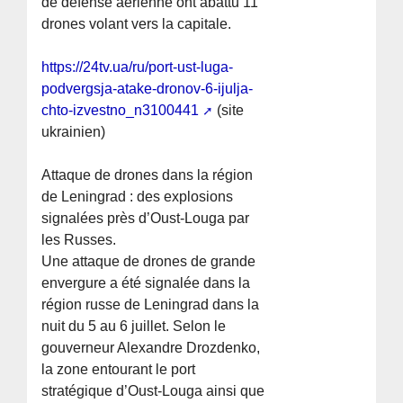
de défense aérienne ont abattu 11
drones volant vers la capitale.
https://24tv.ua/ru/port-ust-luga-
podvergsja-atake-dronov-6-ijulja-
chto-izvestno_n3100441
(site
ukrainien)
Attaque de drones dans la région
de Leningrad : des explosions
signalées près d’Oust-Louga par
les Russes.
Une attaque de drones de grande
envergure a été signalée dans la
région russe de Leningrad dans la
nuit du 5 au 6 juillet. Selon le
gouverneur Alexandre Drozdenko,
la zone entourant le port
stratégique d’Oust-Louga ainsi que