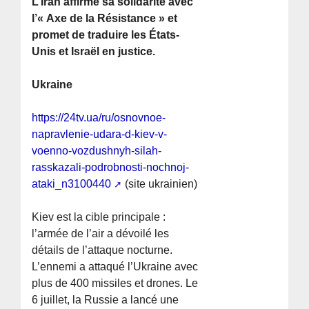
L’Iran affirme sa solidarité avec
l’« Axe de la Résistance » et
promet de traduire les États-
Unis et Israël en justice.
Ukraine
https://24tv.ua/ru/osnovnoe-
napravlenie-udara-d-kiev-v-
voenno-vozdushnyh-silah-
rasskazali-podrobnosti-nochnoj-
ataki_n3100440
(site ukrainien)
Kiev est la cible principale :
l’armée de l’air a dévoilé les
détails de l’attaque nocturne.
L’ennemi a attaqué l’Ukraine avec
plus de 400 missiles et drones. Le
6 juillet, la Russie a lancé une