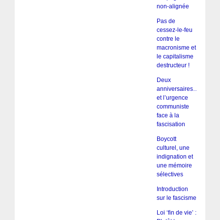
non-alignée
Pas de
cessez-le-feu
contre le
macronisme et
le capitalisme
destructeur !
Deux
anniversaires…
et l’urgence
communiste
face à la
fascisation
Boycott
culturel, une
indignation et
une mémoire
sélectives
Introduction
sur le fascisme
Loi ‘fin de vie’ :