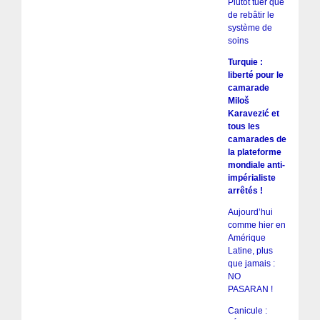
Plutôt tuer que
de rebâtir le
système de
soins
Turquie :
liberté pour le
camarade
Miloš
Karavezić et
tous les
camarades de
la plateforme
mondiale anti-
impérialiste
arrêtés !
Aujourd’hui
comme hier en
Amérique
Latine, plus
que jamais :
NO
PASARAN !
Canicule :