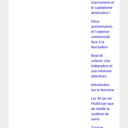
macronisme et
le capitalisme
destructeur !
Deux
anniversaires…
et l’urgence
communiste
face à la
fascisation
Boycott
culturel, une
indignation et
une mémoire
sélectives
Introduction
sur le fascisme
Loi ‘fin de vie’ :
Plutôt tuer que
de rebâtir le
système de
soins
Turquie :