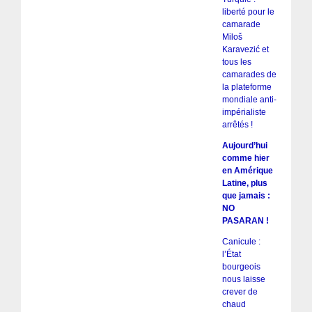
liberté pour le
camarade
Miloš
Karavezić et
tous les
camarades de
la plateforme
mondiale anti-
impérialiste
arrêtés !
Aujourd’hui
comme hier
en Amérique
Latine, plus
que jamais :
NO
PASARAN !
Canicule :
l’État
bourgeois
nous laisse
crever de
chaud