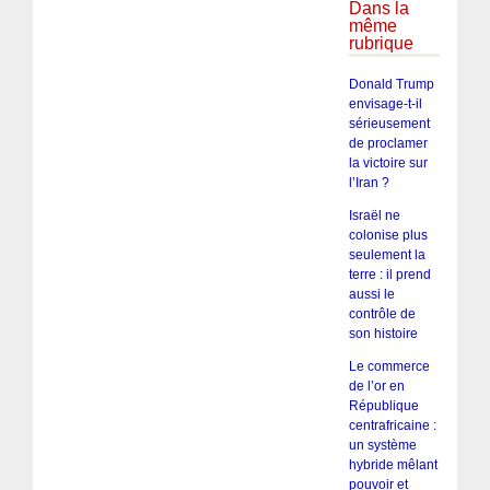
Dans la
même
rubrique
Donald Trump
envisage-t-il
sérieusement
de proclamer
la victoire sur
l’Iran ?
Israël ne
colonise plus
seulement la
terre : il prend
aussi le
contrôle de
son histoire
Le commerce
de l’or en
République
centrafricaine :
un système
hybride mêlant
pouvoir et