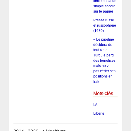
limite pas à un
simple accord
sur le papier
Presse russe
et russophone
(1680)
« Le pipeline
décidera de
tout » : la
Turquie perd
des bénéfices
mais ne veut
pas céder ses
positions en
Irak
Mots-clés
I.A
Liberté