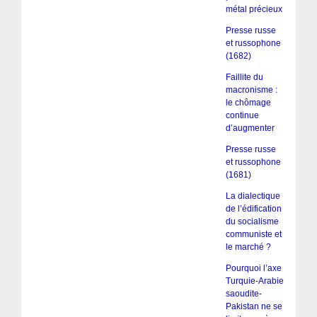
métal précieux
Presse russe
et russophone
(1682)
Faillite du
macronisme :
le chômage
continue
d’augmenter
Presse russe
et russophone
(1681)
La dialectique
de l’édification
du socialisme
communiste et
le marché ?
Pourquoi l’axe
Turquie-Arabie
saoudite-
Pakistan ne se