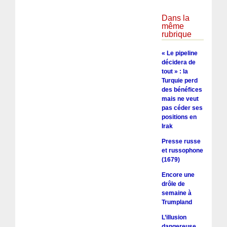
Dans la
même
rubrique
« Le pipeline
décidera de
tout » : la
Turquie perd
des bénéfices
mais ne veut
pas céder ses
positions en
Irak
Presse russe
et russophone
(1679)
Encore une
drôle de
semaine à
Trumpland
L’illusion
dangereuse