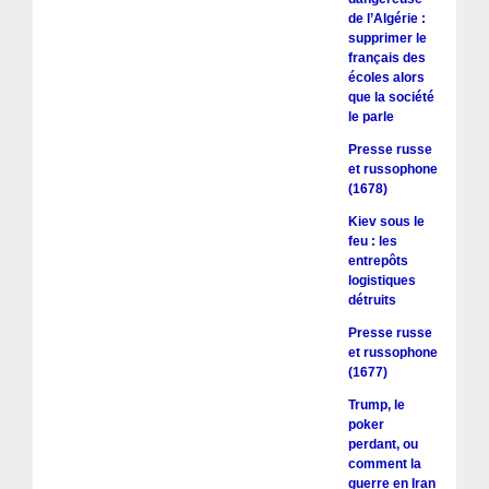
de l’Algérie :
supprimer le
français des
écoles alors
que la société
le parle
Presse russe
et russophone
(1678)
Kiev sous le
feu : les
entrepôts
logistiques
détruits
Presse russe
et russophone
(1677)
Trump, le
poker
perdant, ou
comment la
guerre en Iran