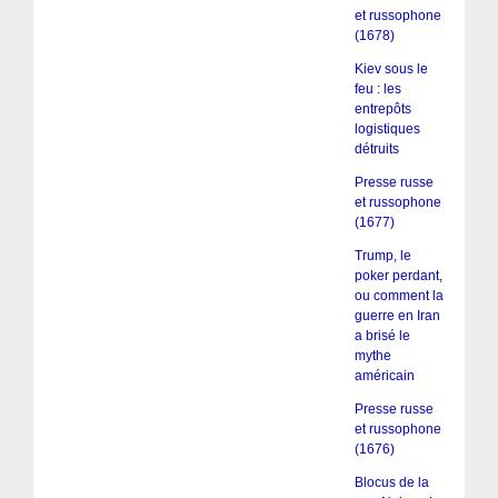
et russophone
(1678)
Kiev sous le
feu : les
entrepôts
logistiques
détruits
Presse russe
et russophone
(1677)
Trump, le
poker perdant,
ou comment la
guerre en Iran
a brisé le
mythe
américain
Presse russe
et russophone
(1676)
Blocus de la