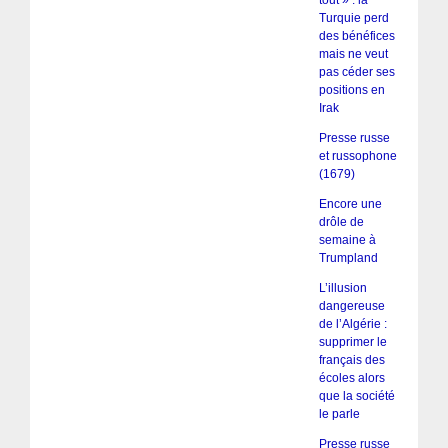
tout » : la
Turquie perd
des bénéfices
mais ne veut
pas céder ses
positions en
Irak
Presse russe
et russophone
(1679)
Encore une
drôle de
semaine à
Trumpland
L’illusion
dangereuse
de l’Algérie :
supprimer le
français des
écoles alors
que la société
le parle
Presse russe