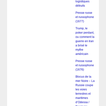
logistiques
détruits
Presse russe
et russophone
(1677)
Trump, le
poker perdant,
ou comment la
guerre en Iran
a brisé le
mythe
américain
Presse russe
et russophone
(1676)
Blocus de la
mer Noire – La
Russie coupe
les voies
terrestres et
maritimes
d’Odessa /