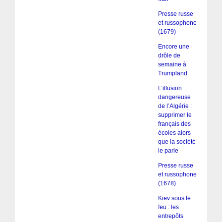
Presse russe
et russophone
(1679)
Encore une
drôle de
semaine à
Trumpland
L’illusion
dangereuse
de l’Algérie :
supprimer le
français des
écoles alors
que la société
le parle
Presse russe
et russophone
(1678)
Kiev sous le
feu : les
entrepôts