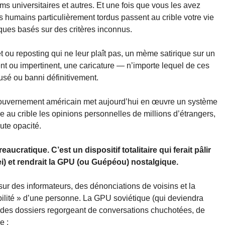
s universitaires et autres. Et une fois que vous les avez
s humains particulièrement tordus passent au crible votre vie
ques basés sur des critères inconnus.
 ou reposting qui ne leur plaît pas, un mème satirique sur un
t ou impertinent, une caricature — n’importe lequel de ces
fusé ou banni définitivement.
 gouvernement américain met aujourd’hui en œuvre un système
e au crible les opinions personnelles de millions d’étrangers,
ute opacité.
eaucratique. C’est un dispositif totalitaire qui ferait pâlir
i) et rendrait la GPU (ou Guépéou) nostalgique.
sur des informateurs, des dénonciations de voisins et la
bilité » d’une personne. La GPU soviétique (qui deviendra
t des dossiers regorgeant de conversations chuchotées, de
e :