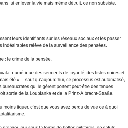
 sans lui enlever la vie mais même détruit, ce non subsiste.
sent leurs identifiants sur les réseaux sociaux et les passer
es indésirables relève de la surveillance des pensées.
ne : le crime de la pensée.
avatar numérique des serments de loyauté, des listes noires et
amais été »— sauf qu’aujourd’hui, ce processus est automatisé,
es bureaucrates qui le gèrent portent peut-être des tenues
oit sortie de la Loubianka et de la Prinz-Albrecht-Straße.
 du moins tiquer, c’est que vous avez perdu de vue ce à quoi
totalitarisme.
 premier jour sous la forme de bottes militaires, de saluts