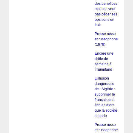
des bénéfices
mais ne veut
pas céder ses
positions en
Irak
Presse russe
et russophone
(1679)
Encore une
drôle de
semaine à
Trumpland
L’illusion
dangereuse
de l’Algérie :
supprimer le
français des
écoles alors
que la société
le parle
Presse russe
et russophone