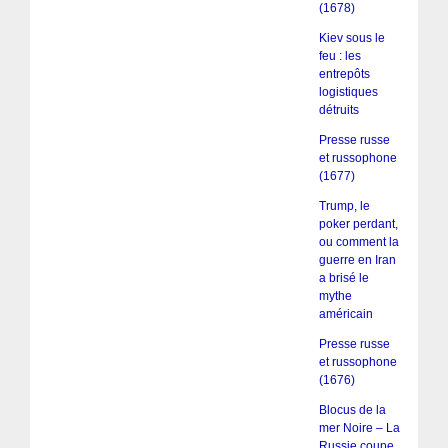
(1678)
Kiev sous le
feu : les
entrepôts
logistiques
détruits
Presse russe
et russophone
(1677)
Trump, le
poker perdant,
ou comment la
guerre en Iran
a brisé le
mythe
américain
Presse russe
et russophone
(1676)
Blocus de la
mer Noire – La
Russie coupe