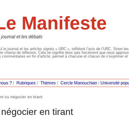
Le Manifeste
 journal et les débats
l le journal et les articles signés « URC », reflètent l’avis de l’URC. Sinon les
re champ de réflexion. Cela ne signifie donc pas forcément que nous approuvio
 commentaires en fin d’article, permet à chacune et chacun de s’exprimer et 
nous ?
|
Rubriques
|
Thèmes
|
Cercle Manouchian : Université popu
nt ou négocier en tirant
 négocier en tirant