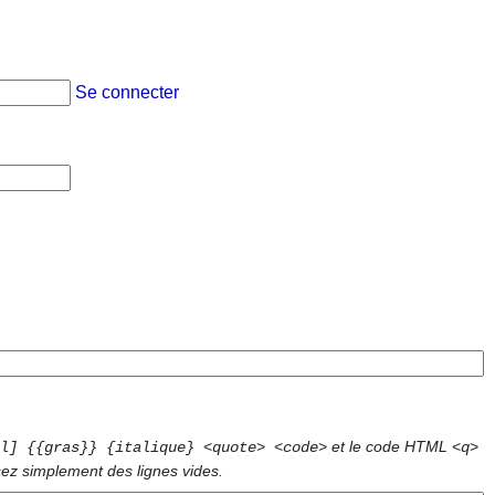
Se connecter
et le code HTML
l] {{gras}} {italique} <quote> <code>
<q>
sez simplement des lignes vides.