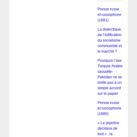
Presse russe
et russophone
(1681)
La dialectique
de l’édification
du socialisme
communiste et
le marché ?
Pourquoi l’axe
Turquie-Arabie
saoudite-
Pakistan ne se
limite pas à un
simple accord
sur le papier
Presse russe
et russophone
(1680)
« Le pipeline
décidera de
tout » : la