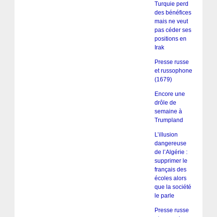
Turquie perd
des bénéfices
mais ne veut
pas céder ses
positions en
Irak
Presse russe
et russophone
(1679)
Encore une
drôle de
semaine à
Trumpland
L’illusion
dangereuse
de l’Algérie :
supprimer le
français des
écoles alors
que la société
le parle
Presse russe