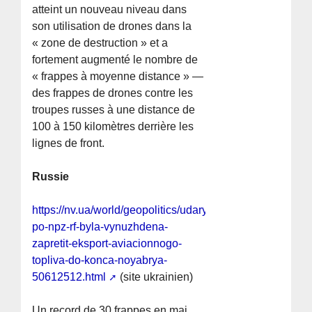
atteint un nouveau niveau dans
son utilisation de drones dans la
« zone de destruction » et a
fortement augmenté le nombre de
« frappes à moyenne distance » —
des frappes de drones contre les
troupes russes à une distance de
100 à 150 kilomètres derrière les
lignes de front.
Russie
https://nv.ua/world/geopolitics/udary-
po-npz-rf-byla-vynuzhdena-
zapretit-eksport-aviacionnogo-
topliva-do-konca-noyabrya-
50612512.html
(site ukrainien)
Un record de 30 frappes en mai.