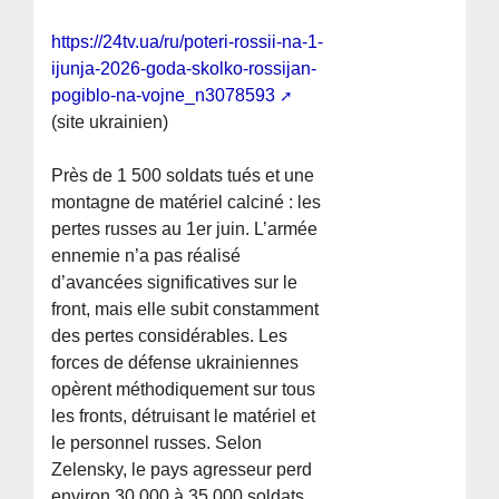
https://24tv.ua/ru/poteri-rossii-na-1-
ijunja-2026-goda-skolko-rossijan-
pogiblo-na-vojne_n3078593
(site ukrainien)
Près de 1 500 soldats tués et une
montagne de matériel calciné : les
pertes russes au 1er juin. L’armée
ennemie n’a pas réalisé
d’avancées significatives sur le
front, mais elle subit constamment
des pertes considérables. Les
forces de défense ukrainiennes
opèrent méthodiquement sur tous
les fronts, détruisant le matériel et
le personnel russes. Selon
Zelensky, le pays agresseur perd
environ 30 000 à 35 000 soldats