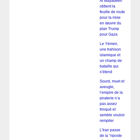
Al Mayadeen
obtient la
feuille de route
pour la mise
en œuvre du
plan Trump
pour Gaza
Le Yémen,
une trahison
islamique et
un champ de
bataille qui
s’étend
Sourd, muet et
aveugle,
l’empire de la
piraterie n’a
pas assez
trinqué et
semble vouloir
rempiler
L’Iran passe
de la “riposte