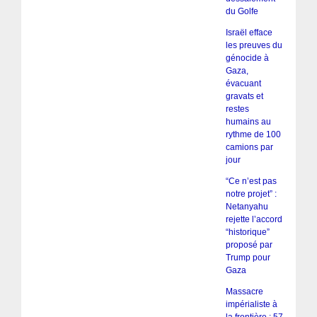
du Golfe
Israël efface
les preuves du
génocide à
Gaza,
évacuant
gravats et
restes
humains au
rythme de 100
camions par
jour
“Ce n’est pas
notre projet” :
Netanyahu
rejette l’accord
“historique”
proposé par
Trump pour
Gaza
Massacre
impérialiste à
la frontière : 57