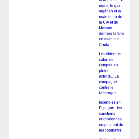
morts, le gaz
algérien et la
main noire de
la CIA et du
Mossad
derrière la fuite
en avant de
Ceuta
Les chiens de
salon de
l’empire en
pleine
activité…La
campagne
contre le
Nicaragua
Incendies en
Espagne : les
sanctions
européennes
empêchent de
les combattre