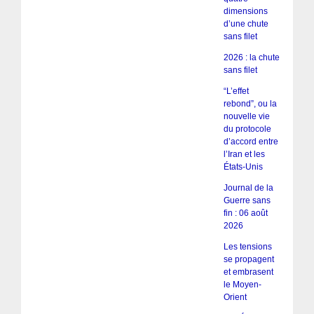
dimensions
d’une chute
sans filet
2026 : la chute
sans filet
“L’effet
rebond”, ou la
nouvelle vie
du protocole
d’accord entre
l’Iran et les
États-Unis
Journal de la
Guerre sans
fin : 06 août
2026
Les tensions
se propagent
et embrasent
le Moyen-
Orient