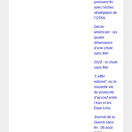
prennent fin
avec l’échec
stratégique de
l’OTAN
Déclin
américain : les
quatre
dimensions
d’une chute
sans filet
2026 : la chute
sans filet
“L’effet
rebond”, ou la
nouvelle vie
du protocole
d’accord entre
l’Iran et les
États-Unis
Journal de la
Guerre sans
fin : 06 août