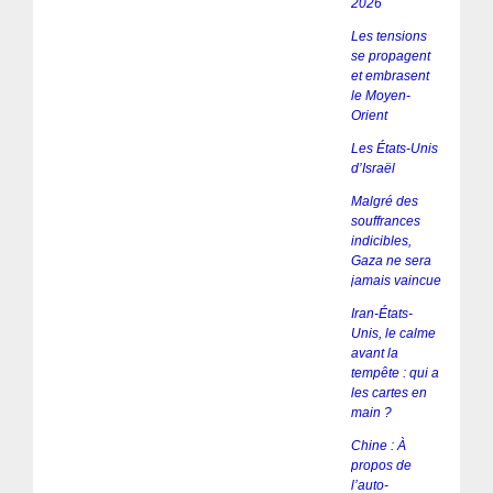
2026
Les tensions
se propagent
et embrasent
le Moyen-
Orient
Les États-Unis
d’Israël
Malgré des
souffrances
indicibles,
Gaza ne sera
jamais vaincue
Iran-États-
Unis, le calme
avant la
tempête : qui a
les cartes en
main ?
Chine : À
propos de
l’auto-