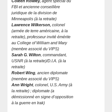
Coleen Rowley,
agent spécial du
FBI et ancienne conseillère
juridique de la division de
Minneapolis (à la retraite)
Lawrence Wilkerson,
colonel
(armée de terre américaine, à la
retraite), professeur invité émérite
au College of William and Mary
(membre associé du VIPS)
Sarah G. Wilton
, commandant,
USNR (à la retraite)/D.I.A. (à la
retraite)
Robert Wing
, ancien diplomate
(membre associé du VIPS)
Ann Wright
, colonel, U.S. Army (à
la retraite) ; diplomate (a
démissionné en signe d’opposition
à la guerre en Irak)