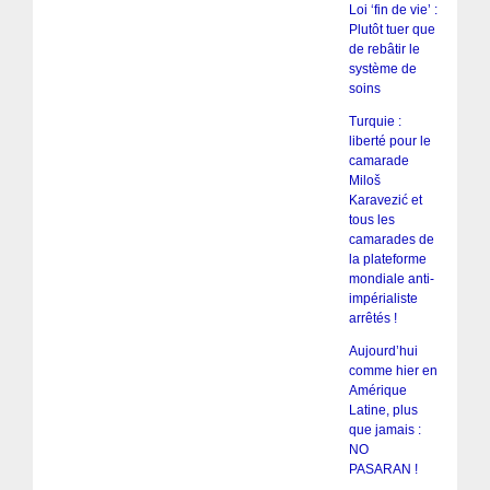
Loi ‘fin de vie’ :
Plutôt tuer que
de rebâtir le
système de
soins
Turquie :
liberté pour le
camarade
Miloš
Karavezić et
tous les
camarades de
la plateforme
mondiale anti-
impérialiste
arrêtés !
Aujourd’hui
comme hier en
Amérique
Latine, plus
que jamais :
NO
PASARAN !