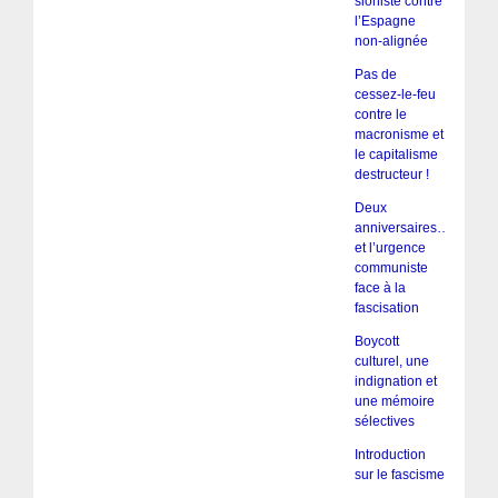
sioniste contre
l’Espagne
non-alignée
Pas de
cessez-le-feu
contre le
macronisme et
le capitalisme
destructeur !
Deux
anniversaires…
et l’urgence
communiste
face à la
fascisation
Boycott
culturel, une
indignation et
une mémoire
sélectives
Introduction
sur le fascisme