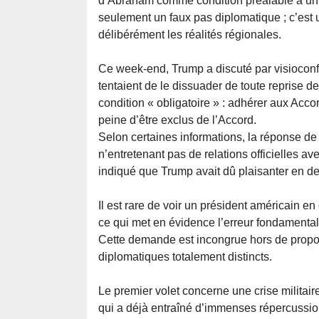
d’Abraham comme condition préalable à un a
seulement un faux pas diplomatique ; c’est 
délibérément les réalités régionales.
Ce week-end, Trump a discuté par visioconf
tentaient de le dissuader de toute reprise de
condition « obligatoire » : adhérer aux Acco
peine d’être exclus de l’Accord.
Selon certaines informations, la réponse de
n’entretenant pas de relations officielles a
indiqué que Trump avait dû plaisanter en de
Il est rare de voir un président américain en
ce qui met en évidence l’erreur fondamentale
Cette demande est incongrue hors de propos
diplomatiques totalement distincts.
Le premier volet concerne une crise militaire
qui a déjà entraîné d’immenses répercussion