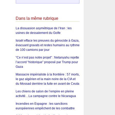
Dans la même rubrique
La dissuasion asymétrique de l’Iran : les
usines de dessalement du Golfe
Israël efface les preuves du génocide à Gaza,
évacuant gravats et restes humains au rythme
de 100 camions par jour
“Ce n’est pas notre projet” : Netanyahu rejette
l’accord “historique” proposé par Trump pour
Gaza
Massacre impérialiste à la frontière : 57 morts,
le gaz algérien et la main noire de la CIA et
du Mossad derrière la fuite en avant de Ceuta
Les chiens de salon de l’empire en pleine
activité…La campagne contre le Nicaragua
Incendies en Espagne : les sanctions
européennes empêchent de les combattre