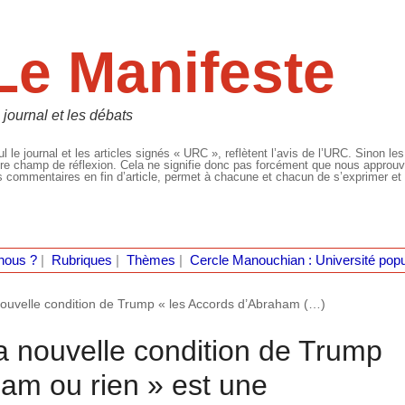
Le Manifeste
 journal et les débats
l le journal et les articles signés « URC », reflètent l’avis de l’URC. Sinon les
re champ de réflexion. Cela ne signifie donc pas forcément que nous approuvio
 commentaires en fin d’article, permet à chacune et chacun de s’exprimer et 
nous ?
|
Rubriques
|
Thèmes
|
Cercle Manouchian : Université popu
a nouvelle condition de Trump « les Accords d’Abraham (…)
 la nouvelle condition de Trump
ham ou rien » est une