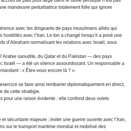
ccord de paix plus large dans le Golfe persique n’est pas
une manœuvre perturbatrice totalement folle qui ignore
érence avec les dirigeants de pays musulmans alliés qui
s hostilités avec l’Iran. Le ton a changé lorsqu’il a posé une
rds d’Abraham normalisant les relations avec Israël, sous
 l’Arabie saoudite, du Qatar et du Pakistan — des pays
vec Israël — a été un silence assourdissant. Un responsable a
mandant : « Êtes-vous encore là ? ».
 exercice se faire ainsi rembarrer diplomatiquement en direct,
 de cette stratégie.
 pour une raison évidente : elle confond deux volets
 et sécuritaire majeure : éviter une guerre ouverte avec l’Iran,
s sur le transport maritime mondial et mobilisé des