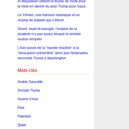
Al Mayadeen obtient la feuille de route pour
la mise en œuvre du plan Trump pour Gaza
Le Yémen, une trahison islamique et un
champ de bataille qui s’étend
Sourd, muet et aveugle, l’empire de la
piraterie n’a pas assez trinqué et semble
vouloir rempiler
L’Iran passe de la “riposte réactive” à la
“dissuasion préventive” alors que Netanyahu
rencontre Trump à Washington
Mots-clés
Arabie Saoudite
Donald Trump
Guerre d’Iran
Paix
Pakistan
Qatar