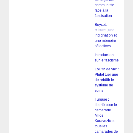
communiste
face à la
fascisation
Boycott
culturel, une
indignation et
une mémoire
sélectives
Introduction
sur le fascisme
Loi ‘fin de vie’ :
Plutôt tuer que
de rebâtir le
système de
soins
Turquie :
liberté pour le
camarade
Miloš
Karavezić et
tous les
camarades de