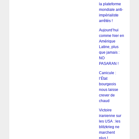
la plateforme
mondiale anti-
impérialiste
arrêtés !
Aujourd’hui
comme hier en
Amérique
Latine, plus
que jamais :
NO
PASARAN !
Canicule :
l’État
bourgeois
nous laisse
crever de
chaud
Victoire
iranienne sur
les USA : les
blitzkrieg ne
marchent
plus !