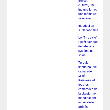
Boycott
culturel, une
indignation et
une mémoire
sélectives
Introduction
sur le fascisme
Loi ‘fin de vie’ :
Plutôt tuer que
de rebâtir le
système de
soins
Turquie :
liberté pour le
camarade
Miloš
Karavezić et
tous les
camarades de
la plateforme
mondiale anti-
impérialiste
arrêtés !