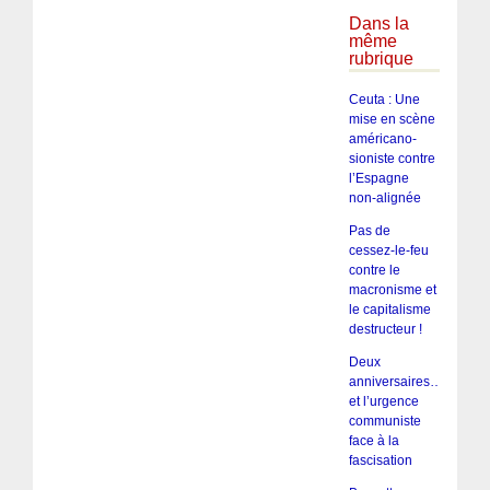
Dans la
même
rubrique
Ceuta : Une
mise en scène
américano-
sioniste contre
l’Espagne
non-alignée
Pas de
cessez-le-feu
contre le
macronisme et
le capitalisme
destructeur !
Deux
anniversaires…
et l’urgence
communiste
face à la
fascisation