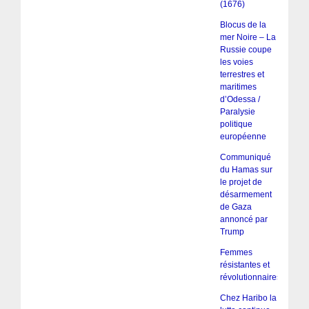
(1676)
Blocus de la
mer Noire – La
Russie coupe
les voies
terrestres et
maritimes
d’Odessa /
Paralysie
politique
européenne
Communiqué
du Hamas sur
le projet de
désarmement
de Gaza
annoncé par
Trump
Femmes
résistantes et
révolutionnaires
Chez Haribo la