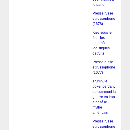
le parle
Presse russe
et russophone
(1678)
Kiev sous le
feu : les
entrepôts
logistiques
détruits
Presse russe
et russophone
(1677)
Trump, le
poker perdant,
ou comment la
guerre en Iran
a brisé le
mythe
américain
Presse russe
et russophone