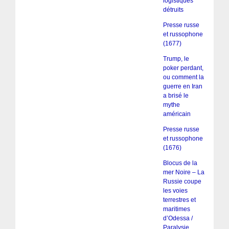
logistiques
détruits
Presse russe
et russophone
(1677)
Trump, le
poker perdant,
ou comment la
guerre en Iran
a brisé le
mythe
américain
Presse russe
et russophone
(1676)
Blocus de la
mer Noire – La
Russie coupe
les voies
terrestres et
maritimes
d’Odessa /
Paralysie