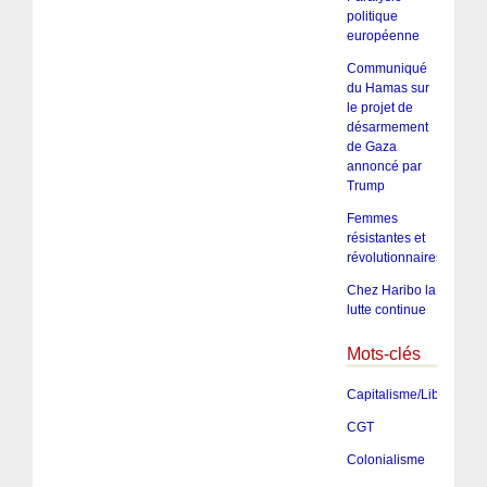
politique
européenne
Communiqué
du Hamas sur
le projet de
désarmement
de Gaza
annoncé par
Trump
Femmes
résistantes et
révolutionnaires
Chez Haribo la
lutte continue
Mots-clés
Capitalisme/Libéralism
CGT
Colonialisme