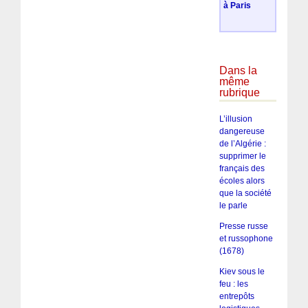
à Paris
Dans la
même
rubrique
L’illusion
dangereuse
de l’Algérie :
supprimer le
français des
écoles alors
que la société
le parle
Presse russe
et russophone
(1678)
Kiev sous le
feu : les
entrepôts