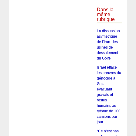
Dans la
même
rubrique
La dissuasion
asymétrique
de l’Iran : les
usines de
dessalement
du Golfe
Israël efface
les preuves du
génocide à
Gaza,
évacuant
gravats et
restes
humains au
rythme de 100
camions par
jour
“Ce n’est pas