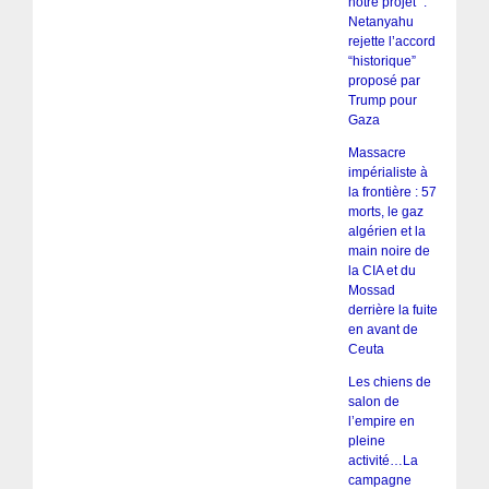
notre projet” :
Netanyahu
rejette l’accord
“historique”
proposé par
Trump pour
Gaza
Massacre
impérialiste à
la frontière : 57
morts, le gaz
algérien et la
main noire de
la CIA et du
Mossad
derrière la fuite
en avant de
Ceuta
Les chiens de
salon de
l’empire en
pleine
activité…La
campagne