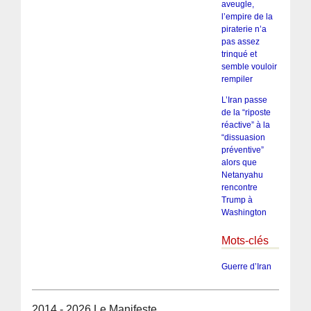
aveugle,
l’empire de la
piraterie n’a
pas assez
trinqué et
semble vouloir
rempiler
L’Iran passe
de la “riposte
réactive” à la
“dissuasion
préventive”
alors que
Netanyahu
rencontre
Trump à
Washington
Mots-clés
Guerre d’Iran
2014 - 2026 Le Manifeste