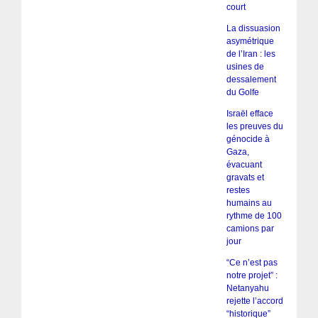
court
La dissuasion
asymétrique
de l’Iran : les
usines de
dessalement
du Golfe
Israël efface
les preuves du
génocide à
Gaza,
évacuant
gravats et
restes
humains au
rythme de 100
camions par
jour
“Ce n’est pas
notre projet” :
Netanyahu
rejette l’accord
“historique”