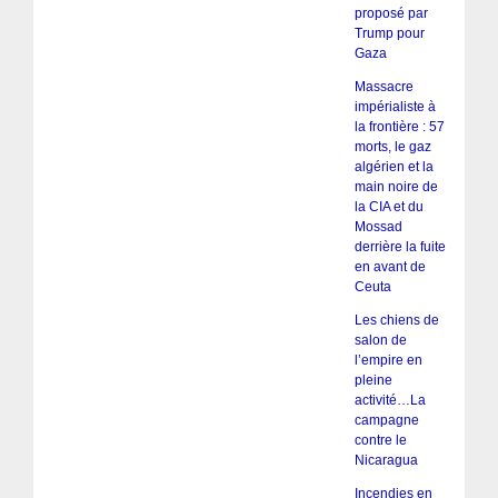
proposé par
Trump pour
Gaza
Massacre
impérialiste à
la frontière : 57
morts, le gaz
algérien et la
main noire de
la CIA et du
Mossad
derrière la fuite
en avant de
Ceuta
Les chiens de
salon de
l’empire en
pleine
activité…La
campagne
contre le
Nicaragua
Incendies en