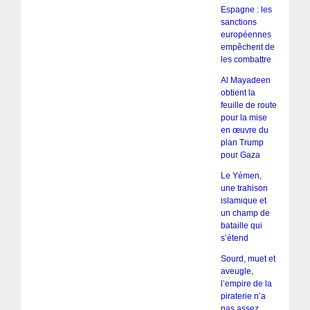
Espagne : les
sanctions
européennes
empêchent de
les combattre
Al Mayadeen
obtient la
feuille de route
pour la mise
en œuvre du
plan Trump
pour Gaza
Le Yémen,
une trahison
islamique et
un champ de
bataille qui
s’étend
Sourd, muet et
aveugle,
l’empire de la
piraterie n’a
pas assez