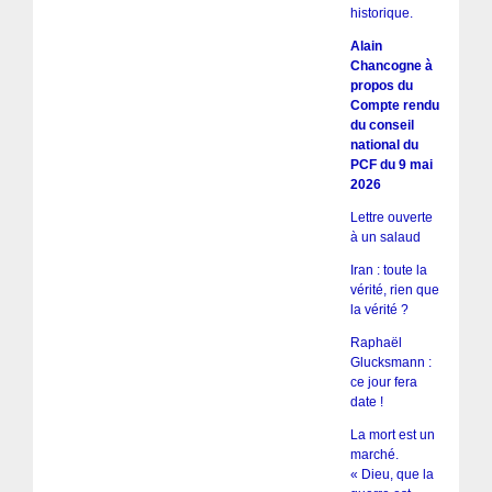
historique.
Alain
Chancogne à
propos du
Compte rendu
du conseil
national du
PCF du 9 mai
2026
Lettre ouverte
à un salaud
Iran : toute la
vérité, rien que
la vérité ?
Raphaël
Glucksmann :
ce jour fera
date !
La mort est un
marché.
« Dieu, que la