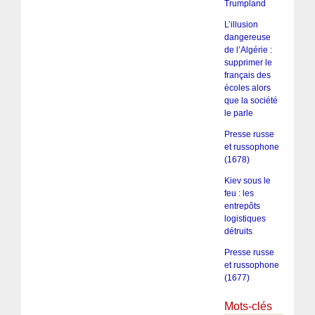
Trumpland
L’illusion
dangereuse
de l’Algérie :
supprimer le
français des
écoles alors
que la société
le parle
Presse russe
et russophone
(1678)
Kiev sous le
feu : les
entrepôts
logistiques
détruits
Presse russe
et russophone
(1677)
Mots-clés