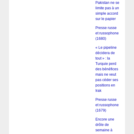
Pakistan ne se
limite pas à un
simple accord
sur le papier
Presse russe
et russophone
(1680)
« Le pipeline
décidera de
tout » : la
Turquie perd
des bénéfices
mais ne veut
pas céder ses
positions en
Irak
Presse russe
et russophone
(1679)
Encore une
drôle de
semaine à