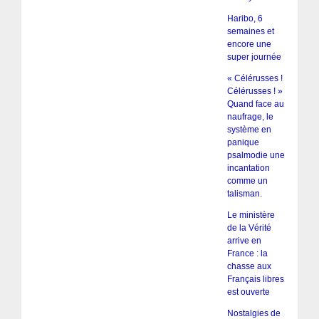
Haribo, 6
semaines et
encore une
super journée
« Célérusses !
Célérusses ! »
Quand face au
naufrage, le
système en
panique
psalmodie une
incantation
comme un
talisman.
Le ministère
de la Vérité
arrive en
France : la
chasse aux
Français libres
est ouverte
Nostalgies de