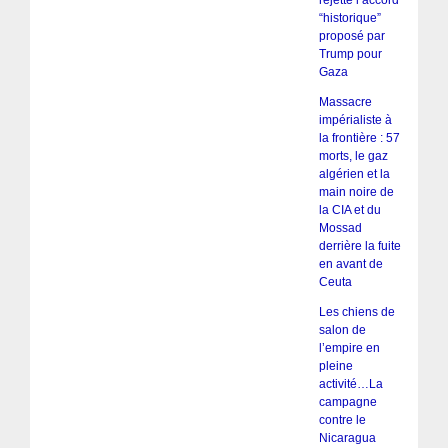
“historique”
proposé par
Trump pour
Gaza
Massacre
impérialiste à
la frontière : 57
morts, le gaz
algérien et la
main noire de
la CIA et du
Mossad
derrière la fuite
en avant de
Ceuta
Les chiens de
salon de
l’empire en
pleine
activité…La
campagne
contre le
Nicaragua