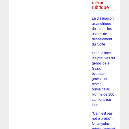
même
rubrique
La dissuasion
asymétrique
de l’Iran : les
usines de
dessalement
du Golfe
Israël efface
les preuves du
génocide à
Gaza,
évacuant
gravats et
restes
humains au
rythme de 100
camions par
jour
“Ce n’est pas
notre projet” :
Netanyahu
rejette l’accord