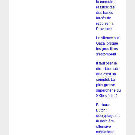
la mémoire
ressuscitée
des harkis
forcés de
reboiser la
Provence
Le silence sur
Gaza lorsque
les gros titres
s’estompent
Il faut oser le
dire : bien sûr
que c’est un
complot. La
plus grosse
supercherie du
XXIe siècle ?
Barbara
Butch :
décryptage de
la dernière
offensive
médiatique