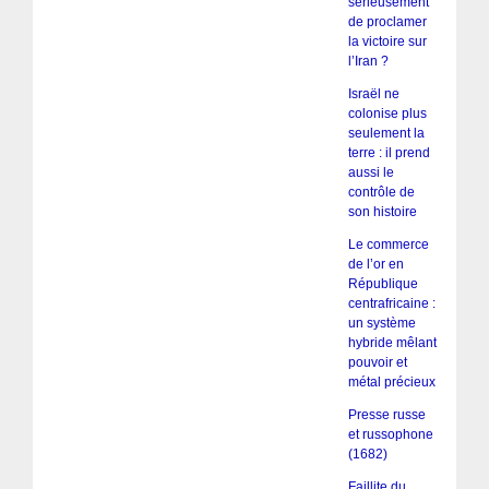
sérieusement
de proclamer
la victoire sur
l’Iran ?
Israël ne
colonise plus
seulement la
terre : il prend
aussi le
contrôle de
son histoire
Le commerce
de l’or en
République
centrafricaine :
un système
hybride mêlant
pouvoir et
métal précieux
Presse russe
et russophone
(1682)
Faillite du