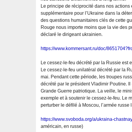
Le principe de réciprocité dans nos actions
supplémentaire pour l’Ukraine dans la déterm
des questions humanitaires clés de cette gue
Rouge nous importe moins que la vie des pri
déclaré le dirigeant ukrainien.
https://www.kommersant.ru/doc/8651704?f
Le cessez-le-feu décrété par la Russie est e
Le cessez-le-feu unilatéral décrété par la Ru
mai. Pendant cette période, les troupes russ
décrété par le président Vladimir Poutine. Il
Grande Guerre patriotique. La veille, le min
exemple et à soutenir le cessez-le-feu. Le m
perturber le défilé à Moscou, l’armée russe 
https://www.svoboda.org/a/ukraina-chastn
américain, en russe)