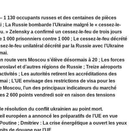
é – 1 130 occupants russes et des centaines de pièces
i ; La Russie bombarde l’Ukraine malgré le « cessez-le-
u. » Zelensky a confirmé un cessez-le-feu de trois jours
1 000 prisonniers contre 1 000 ; Le cessez-le-feu décrété
sez-le-feu unilatéral décrété par la Russie avec l’Ukraine
mai.
 route vers Moscou s’élève désormais à 20 ; Les forces
roslavl et d’autres régions de Russie ; Treize aéroports
tivités ; Les autorités retirent les accréditations des
 mai ; L’UE envisage des restrictions de visa pour les
de Moscou, l’un des principaux indicateurs du marché
des 2 600 points vendredi soir en raison des tensions
résolution du conflit ukrainien au point mort.
l européen a annoncé les préparatifs de l’UE en vue
outine ; Dmitriev : La crise énergétique a ouvert les yeux
roits de douane par l’UE.