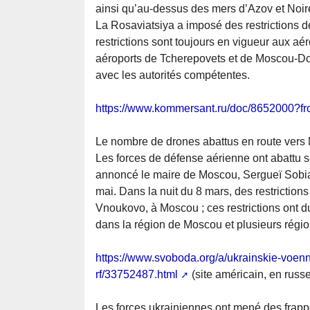
ainsi qu’au-dessus des mers d’Azov et Noir
La Rosaviatsiya a imposé des restrictions d
restrictions sont toujours en vigueur aux a
aéroports de Tcherepovets et de Moscou-Do
avec les autorités compétentes.
https://www.kommersant.ru/doc/8652000?f
Le nombre de drones abattus en route vers
Les forces de défense aérienne ont abattu 
annoncé le maire de Moscou, Sergueï Sobiani
mai. Dans la nuit du 8 mars, des restrictions
Vnoukovo, à Moscou ; ces restrictions ont 
dans la région de Moscou et plusieurs régio
https://www.svoboda.org/a/ukrainskie-voen
rf/33752487.html
(site américain, en russe
Les forces ukrainiennes ont mené des frappe