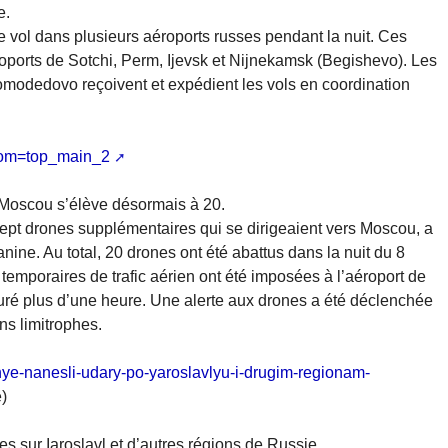
e.
e vol dans plusieurs aéroports russes pendant la nuit. Ces
éroports de Sotchi, Perm, Ijevsk et Nijnekamsk (Begishevo). Les
modedovo reçoivent et expédient les vols en coordination
rom=top_main_2
 Moscou s’élève désormais à 20.
sept drones supplémentaires qui se dirigeaient vers Moscou, a
ne. Au total, 20 drones ont été abattus dans la nuit du 8
 temporaires de trafic aérien ont été imposées à l’aéroport de
duré plus d’une heure. Une alerte aux drones a été déclenchée
ns limitrophes.
nye-nanesli-udary-po-yaroslavlyu-i-drugim-regionam-
)
s sur Iaroslavl et d’autres régions de Russie.