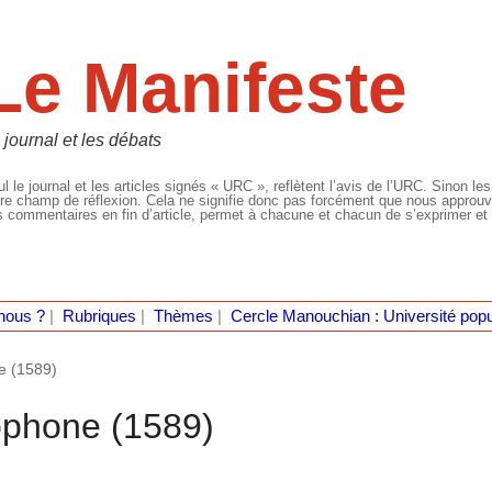
Le Manifeste
 journal et les débats
l le journal et les articles signés « URC », reflètent l’avis de l’URC. Sinon les
re champ de réflexion. Cela ne signifie donc pas forcément que nous approuvio
 commentaires en fin d’article, permet à chacune et chacun de s’exprimer et 
nous ?
|
Rubriques
|
Thèmes
|
Cercle Manouchian : Université popu
e (1589)
ophone (1589)