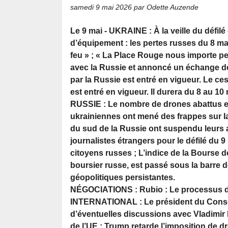
samedi 9 mai 2026
par Odette Auzende
Le 9 mai - UKRAINE : À la veille du défil
d’équipement : les pertes russes du 8 ma
feu » ; « La Place Rouge nous importe pe
avec la Russie et annoncé un échange de 
par la Russie est entré en vigueur. Le ces
est entré en vigueur. Il durera du 8 au 10 
RUSSIE : Le nombre de drones abattus en
ukrainiennes ont mené des frappes sur Ia
du sud de la Russie ont suspendu leurs ac
journalistes étrangers pour le défilé du 9
citoyens russes ; L’indice de la Bourse 
boursier russe, est passé sous la barre 
géopolitiques persistantes.
NÉGOCIATIONS : Rubio : Le processus de 
INTERNATIONAL : Le président du Consei
d’éventuelles discussions avec Vladimir P
de l’UE ; Trump retarde l’imposition de d