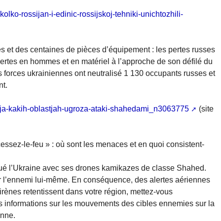
kolko-rossijan-i-edinic-rossijskoj-tehniki-unichtozhili-
es et des centaines de pièces d’équipement : les pertes russes
ertes en hommes et en matériel à l’approche de son défilé du
s forces ukrainiennes ont neutralisé 1 130 occupants russes et
nt.
maja-kakih-oblastjah-ugroza-ataki-shahedami_n3063775
(site
ssez-le-feu » : où sont les menaces et en quoi consistent-
aqué l’Ukraine avec ses drones kamikazes de classe Shahed.
ar l’ennemi lui-même. En conséquence, des alertes aériennes
irènes retentissent dans votre région, mettez-vous
es informations sur les mouvements des cibles ennemies sur la
enne.