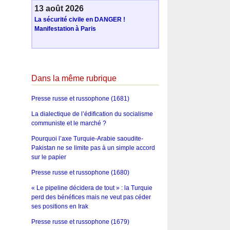
13 août 2026
La sécurité civile en DANGER !
Manifestation à Paris
Dans la même rubrique
Presse russe et russophone (1681)
La dialectique de l’édification du socialisme
communiste et le marché ?
Pourquoi l’axe Turquie-Arabie saoudite-
Pakistan ne se limite pas à un simple accord
sur le papier
Presse russe et russophone (1680)
« Le pipeline décidera de tout » : la Turquie
perd des bénéfices mais ne veut pas céder
ses positions en Irak
Presse russe et russophone (1679)