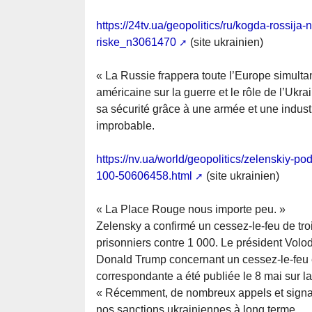
https://24tv.ua/geopolitics/ru/kogda-rossij
riske_n3061470
(site ukrainien)
« La Russie frappera toute l’Europe simult
américaine sur la guerre et le rôle de l’Uk
sa sécurité grâce à une armée et une indust
improbable.
https://nv.ua/world/geopolitics/zelenskiy-p
100-50606458.html
(site ukrainien)
« La Place Rouge nous importe peu. »
Zelensky a confirmé un cessez-le-feu de tr
prisonniers contre 1 000. Le président Vol
Donald Trump concernant un cessez-le-feu e
correspondante a été publiée le 8 mai sur la
« Récemment, de nombreux appels et signau
nos sanctions ukrainiennes à long terme.