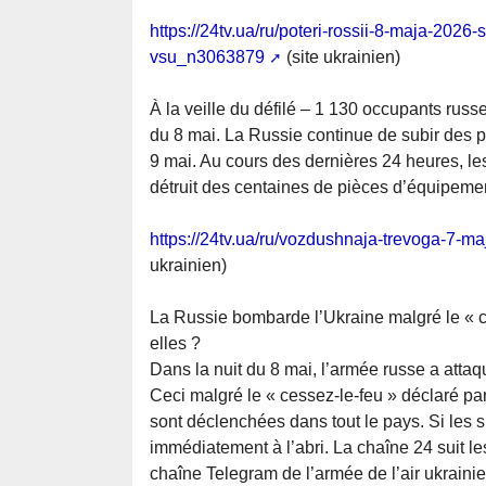
https://24tv.ua/ru/poteri-rossii-8-maja-2026-s
vsu_n3063879
(site ukrainien)
À la veille du défilé – 1 130 occupants russ
du 8 mai. La Russie continue de subir des p
9 mai. Au cours des dernières 24 heures, le
détruit des centaines de pièces d’équipeme
https://24tv.ua/ru/vozdushnaja-trevoga-7-
ukrainien)
La Russie bombarde l’Ukraine malgré le « ce
elles ?
Dans la nuit du 8 mai, l’armée russe a att
Ceci malgré le « cessez-le-feu » déclaré p
sont déclenchées dans tout le pays. Si les s
immédiatement à l’abri. La chaîne 24 suit l
chaîne Telegram de l’armée de l’air ukraini