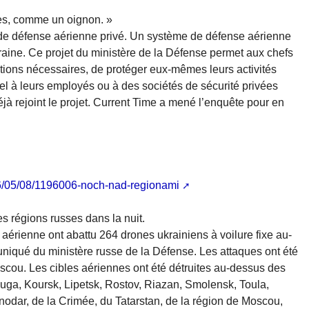
es, comme un oignon. »
e défense aérienne privé. Un système de défense aérienne
aine. Ce projet du ministère de la Défense permet aux chefs
ations nécessaires, de protéger eux-mêmes leurs activités
pel à leurs employés ou à des sociétés de sécurité privées
éjà rejoint le projet. Current Time a mené l’enquête pour en
26/05/08/1196006-noch-nad-regionami
s régions russes dans la nuit.
 aérienne ont abattu 264 drones ukrainiens à voilure fixe au-
iqué du ministère russe de la Défense. Les attaques ont été
scou. Les cibles aériennes ont été détruites au-dessus des
ouga, Koursk, Lipetsk, Rostov, Riazan, Smolensk, Toula,
asnodar, de la Crimée, du Tatarstan, de la région de Moscou,