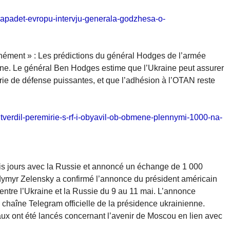
a-napadet-evropu-intervju-generala-godzhesa-o-
anément » : Les prédictions du général Hodges de l’armée
raine. Le général Ben Hodges estime que l’Ukraine peut assurer
rie de défense puissantes, et que l’adhésion à l’OTAN reste
odtverdil-peremirie-s-rf-i-obyavil-ob-obmene-plennymi-1000-na-
ois jours avec la Russie et annoncé un échange de 1 000
odymyr Zelensky a confirmé l’annonce du président américain
ntre l’Ukraine et la Russie du 9 au 11 mai. L’annonce
 chaîne Telegram officielle de la présidence ukrainienne.
x ont été lancés concernant l’avenir de Moscou en lien avec