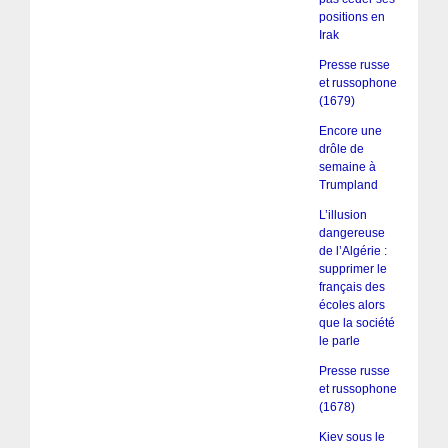
positions en
Irak
Presse russe
et russophone
(1679)
Encore une
drôle de
semaine à
Trumpland
L’illusion
dangereuse
de l’Algérie :
supprimer le
français des
écoles alors
que la société
le parle
Presse russe
et russophone
(1678)
Kiev sous le