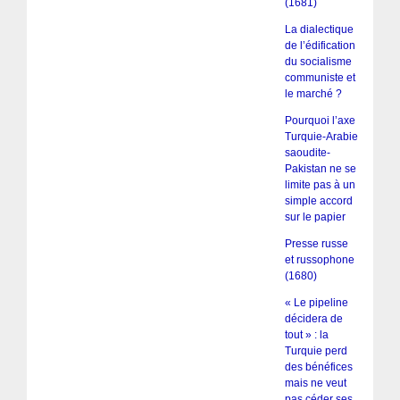
(1681)
La dialectique
de l’édification
du socialisme
communiste et
le marché ?
Pourquoi l’axe
Turquie-Arabie
saoudite-
Pakistan ne se
limite pas à un
simple accord
sur le papier
Presse russe
et russophone
(1680)
« Le pipeline
décidera de
tout » : la
Turquie perd
des bénéfices
mais ne veut
pas céder ses